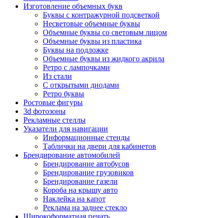
Изготовление объемных букв
Буквы с контражурной подсветкой
Несветовые объемные буквы
Объемные буквы со световым лицом
Объемные буквы из пластика
Буквы на подложке
Объемные буквы из жидкого акрила
Ретро с лампочками
Из стали
С открытыми диодами
Ретро буквы
Ростовые фигуры
3d фотозоны
Рекламные стеллы
Указатели для навигации
Информационные стенды
Таблички на двери для кабинетов
Брендирование автомобилей
Брендирование автобусов
Брендирование грузовиков
Брендирование газели
Короба на крышу авто
Наклейка на капот
Реклама на заднее стекло
Широкоформатная печать