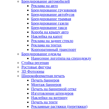
Брендирование автомобилей
Реклама на авто
Брендирование грузовиков
Брендирование автобусов
Брендирование трамвая
Брендирование газели
Брендирование такси
Короба на крышу авто
Наклейка на капот
Реклама на заднее стекло
Реклама на тентах
Корпоративный транспорт
Брендирование одежды
Нанесение логотипа на спецодежду
Стойка ресепшн
Ростовые фигуры
3D Фотозоны
Широкоформатная печать
Печать баннеров
Монтаж баннеров
Печать на баннерной сетке
Изготовление штендеров
Наклейки на витрину
Печать на тенте
Рекламные растяжки (перетяжки)