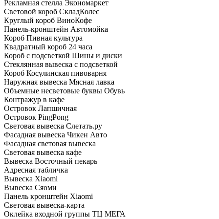
Рекламная стелла Экономаркет
Световой короб СкладКолес
Круглый короб ВиноКофе
Панель-кронштейн Автомойка
Короб Пивная культура
Квадратный короб 24 часа
Короб с подсветкой Шины и диски
Стеклянная вывеска с подсветкой
Короб Косулинская пивоварня
Наружная вывеска Мясная лавка
Объемные несветовые буквы Обувь
Контражур в кафе
Островок Лапшичная
Островок PingPong
Световая вывеска Слетать.ру
Фасадная вывеска Чикен Авто
Фасадная световая вывеска
Световая вывеска кафе
Вывеска Восточный пекарь
Адресная табличка
Вывеска Xiaomi
Вывеска Сяоми
Панель кронштейн Xiaomi
Световая вывеска-карта
Оклейка входной группы ТЦ МЕГА