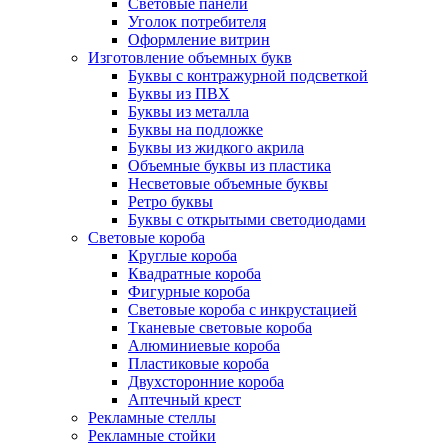
Световые панели
Уголок потребителя
Оформление витрин
Изготовление объемных букв
Буквы с контражурной подсветкой
Буквы из ПВХ
Буквы из металла
Буквы на подложке
Буквы из жидкого акрила
Объемные буквы из пластика
Несветовые объемные буквы
Ретро буквы
Буквы с открытыми светодиодами
Световые короба
Круглые короба
Квадратные короба
Фигурные короба
Световые короба с инкрустацией
Тканевые световые короба
Алюминиевые короба
Пластиковые короба
Двухсторонние короба
Аптечный крест
Рекламные стеллы
Рекламные стойки