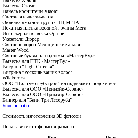
Вывеска Xiaomi
Вывеска Сяоми
Панель кронштейн Xiaomi
Световая вывеска-карта
Оклейка входной группы ТЦ МЕГА
Печатная пленка входной группы Мега
Интерьерная вывеска Oprime
Указатели Дюрер
Световой короб Медицинские анализы
Master Wood
Световые буквы на подложке «МастерВуд»
Вывеска для ПТК «МастерВуд»
Витрина "Light Оптика"
Витрина "Роскошь ваших волос"
Wildberries
ООО "Полимертрубстрой" на подложке с подсветкой
Вывеска для ООО «Примэйр-Сервис»
Вывеска для ООО «Примэйр-Сервис»
Баннер для "Бани Три Лесоруба"
Больше работ
Стоимость изготовления 3D фотозон
Цена зависит от формы и размера.
Вид
Цена