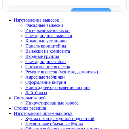
Изготовление вывесок
Фасадные вывески
Интерьерные вывески
Светодиодные вывески
Крышные установки
Панель кронштейны
Вывески из композита
Входные группы
Светодиодное табло
Согласование вывесок
Ремонт вывесок (монтаж, демонтаж)
Адресные таблички
Оформление витрин
Новогоднее оформление витрин
Лайтбоксы
Световые короба
Инкрустированные короба
Стойка ресепшн
Изготовление объемных букв
Буквы с контражурной подсветкой
Несветовые объемные буквы
Объемные буквы со световым лицом