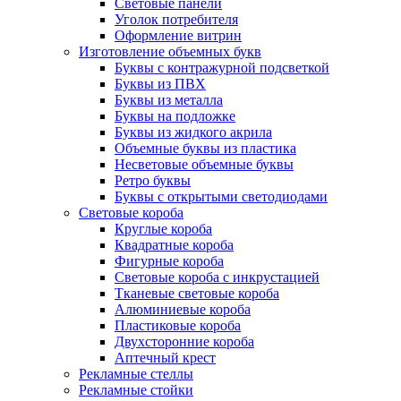
Световые панели
Уголок потребителя
Оформление витрин
Изготовление объемных букв
Буквы с контражурной подсветкой
Буквы из ПВХ
Буквы из металла
Буквы на подложке
Буквы из жидкого акрила
Объемные буквы из пластика
Несветовые объемные буквы
Ретро буквы
Буквы с открытыми светодиодами
Световые короба
Круглые короба
Квадратные короба
Фигурные короба
Световые короба с инкрустацией
Тканевые световые короба
Алюминиевые короба
Пластиковые короба
Двухсторонние короба
Аптечный крест
Рекламные стеллы
Рекламные стойки