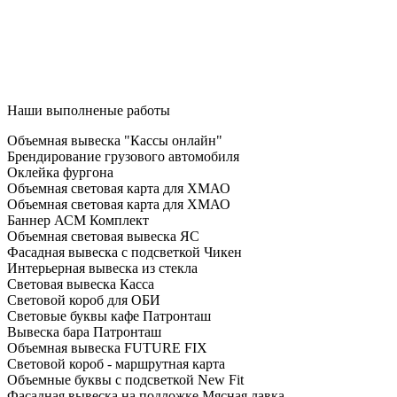
Наши выполненые работы
Объемная вывеска "Кассы онлайн"
Брендирование грузового автомобиля
Оклейка фургона
Объемная световая карта для ХМАО
Объемная световая карта для ХМАО
Баннер АСМ Комплект
Объемная световая вывеска ЯС
Фасадная вывеска с подсветкой Чикен
Интерьерная вывеска из стекла
Световая вывеска Касса
Световой короб для ОБИ
Световые буквы кафе Патронташ
Вывеска бара Патронташ
Объемная вывеска FUTURE FIX
Световой короб - маршрутная карта
Объемные буквы с подсветкой New Fit
Фасадная вывеска на подложке Мясная лавка