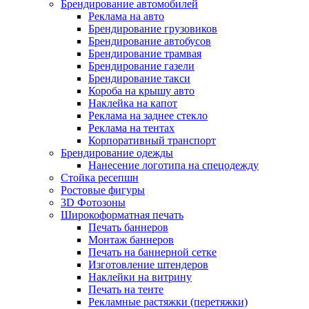
Брендирование автомобилей
Реклама на авто
Брендирование грузовиков
Брендирование автобусов
Брендирование трамвая
Брендирование газели
Брендирование такси
Короба на крышу авто
Наклейка на капот
Реклама на заднее стекло
Реклама на тентах
Корпоративный транспорт
Брендирование одежды
Нанесение логотипа на спецодежду
Стойка ресепшн
Ростовые фигуры
3D Фотозоны
Широкоформатная печать
Печать баннеров
Монтаж баннеров
Печать на баннерной сетке
Изготовление штендеров
Наклейки на витрину
Печать на тенте
Рекламные растяжки (перетяжки)