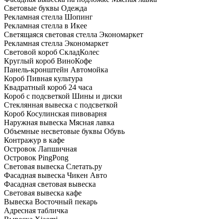
Световые буквы Одежда
Рекламная стелла Шопинг
Рекламная стелла в Икее
Светящаяся световая стелла Экономаркет
Рекламная стелла Экономаркет
Световой короб СкладКолес
Круглый короб ВиноКофе
Панель-кронштейн Автомойка
Короб Пивная культура
Квадратный короб 24 часа
Короб с подсветкой Шины и диски
Стеклянная вывеска с подсветкой
Короб Косулинская пивоварня
Наружная вывеска Мясная лавка
Объемные несветовые буквы Обувь
Контражур в кафе
Островок Лапшичная
Островок PingPong
Световая вывеска Слетать.ру
Фасадная вывеска Чикен Авто
Фасадная световая вывеска
Световая вывеска кафе
Вывеска Восточный пекарь
Адресная табличка