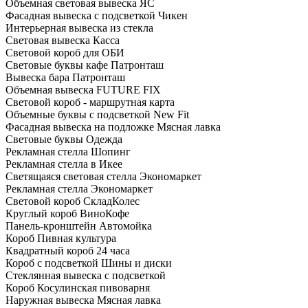
Объемная световая вывеска ЯС
Фасадная вывеска с подсветкой Чикен
Интерьерная вывеска из стекла
Световая вывеска Касса
Световой короб для ОБИ
Световые буквы кафе Патронташ
Вывеска бара Патронташ
Объемная вывеска FUTURE FIX
Световой короб - маршрутная карта
Объемные буквы с подсветкой New Fit
Фасадная вывеска на подложке Мясная лавка
Световые буквы Одежда
Рекламная стелла Шопинг
Рекламная стелла в Икее
Светящаяся световая стелла Экономаркет
Рекламная стелла Экономаркет
Световой короб СкладКолес
Круглый короб ВиноКофе
Панель-кронштейн Автомойка
Короб Пивная культура
Квадратный короб 24 часа
Короб с подсветкой Шины и диски
Стеклянная вывеска с подсветкой
Короб Косулинская пивоварня
Наружная вывеска Мясная лавка