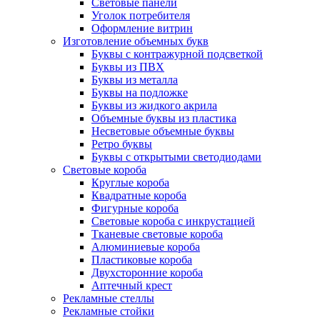
Световые панели
Уголок потребителя
Оформление витрин
Изготовление объемных букв
Буквы с контражурной подсветкой
Буквы из ПВХ
Буквы из металла
Буквы на подложке
Буквы из жидкого акрила
Объемные буквы из пластика
Несветовые объемные буквы
Ретро буквы
Буквы с открытыми светодиодами
Световые короба
Круглые короба
Квадратные короба
Фигурные короба
Световые короба с инкрустацией
Тканевые световые короба
Алюминиевые короба
Пластиковые короба
Двухсторонние короба
Аптечный крест
Рекламные стеллы
Рекламные стойки