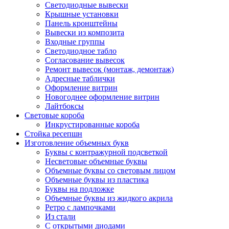
Светодиодные вывески
Крышные установки
Панель кронштейны
Вывески из композита
Входные группы
Светодиодное табло
Согласование вывесок
Ремонт вывесок (монтаж, демонтаж)
Адресные таблички
Оформление витрин
Новогоднее оформление витрин
Лайтбоксы
Световые короба
Инкрустированные короба
Стойка ресепшн
Изготовление объемных букв
Буквы с контражурной подсветкой
Несветовые объемные буквы
Объемные буквы со световым лицом
Объемные буквы из пластика
Буквы на подложке
Объемные буквы из жидкого акрила
Ретро с лампочками
Из стали
С открытыми диодами