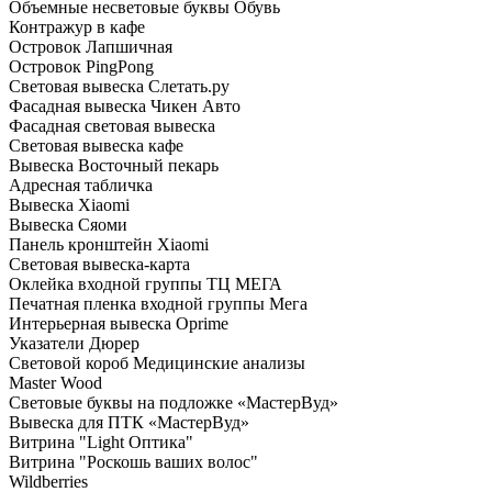
Объемные несветовые буквы Обувь
Контражур в кафе
Островок Лапшичная
Островок PingPong
Световая вывеска Слетать.ру
Фасадная вывеска Чикен Авто
Фасадная световая вывеска
Световая вывеска кафе
Вывеска Восточный пекарь
Адресная табличка
Вывеска Xiaomi
Вывеска Сяоми
Панель кронштейн Xiaomi
Световая вывеска-карта
Оклейка входной группы ТЦ МЕГА
Печатная пленка входной группы Мега
Интерьерная вывеска Oprime
Указатели Дюрер
Световой короб Медицинские анализы
Master Wood
Световые буквы на подложке «МастерВуд»
Вывеска для ПТК «МастерВуд»
Витрина "Light Оптика"
Витрина "Роскошь ваших волос"
Wildberries