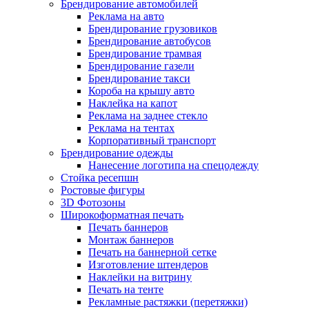
Брендирование автомобилей
Реклама на авто
Брендирование грузовиков
Брендирование автобусов
Брендирование трамвая
Брендирование газели
Брендирование такси
Короба на крышу авто
Наклейка на капот
Реклама на заднее стекло
Реклама на тентах
Корпоративный транспорт
Брендирование одежды
Нанесение логотипа на спецодежду
Стойка ресепшн
Ростовые фигуры
3D Фотозоны
Широкоформатная печать
Печать баннеров
Монтаж баннеров
Печать на баннерной сетке
Изготовление штендеров
Наклейки на витрину
Печать на тенте
Рекламные растяжки (перетяжки)