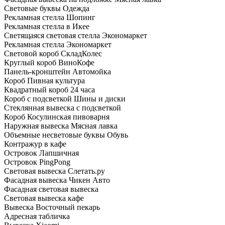
Световые буквы Одежда
Рекламная стелла Шопинг
Рекламная стелла в Икее
Светящаяся световая стелла Экономаркет
Рекламная стелла Экономаркет
Световой короб СкладКолес
Круглый короб ВиноКофе
Панель-кронштейн Автомойка
Короб Пивная культура
Квадратный короб 24 часа
Короб с подсветкой Шины и диски
Стеклянная вывеска с подсветкой
Короб Косулинская пивоварня
Наружная вывеска Мясная лавка
Объемные несветовые буквы Обувь
Контражур в кафе
Островок Лапшичная
Островок PingPong
Световая вывеска Слетать.ру
Фасадная вывеска Чикен Авто
Фасадная световая вывеска
Световая вывеска кафе
Вывеска Восточный пекарь
Адресная табличка