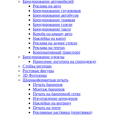
Брендирование автомобилей
Реклама на авто
Брендирование грузовиков
Брендирование автобусов
Брендирование трамвая
Брендирование газели
Брендирование такси
Короба на крышу авто
Наклейка на капот
Реклама на заднее стекло
Реклама на тентах
Корпоративный транспорт
Брендирование одежды
Нанесение логотипа на спецодежду
Стойка ресепшн
Ростовые фигуры
3D Фотозоны
Широкоформатная печать
Печать баннеров
Монтаж баннеров
Печать на баннерной сетке
Изготовление штендеров
Наклейки на витрину
Печать на тенте
Рекламные растяжки (перетяжки)