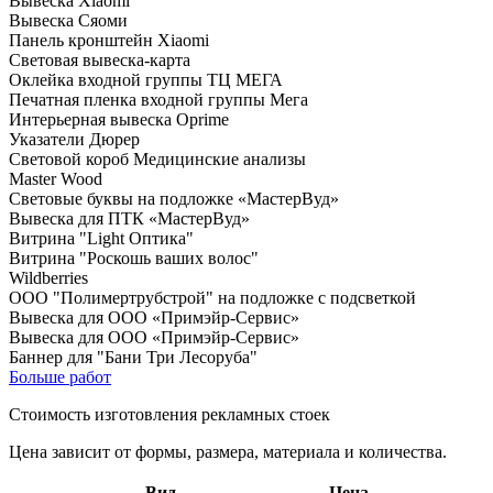
Вывеска Xiaomi
Вывеска Сяоми
Панель кронштейн Xiaomi
Световая вывеска-карта
Оклейка входной группы ТЦ МЕГА
Печатная пленка входной группы Мега
Интерьерная вывеска Oprime
Указатели Дюрер
Световой короб Медицинские анализы
Master Wood
Световые буквы на подложке «МастерВуд»
Вывеска для ПТК «МастерВуд»
Витрина "Light Оптика"
Витрина "Роскошь ваших волос"
Wildberries
ООО "Полимертрубстрой" на подложке с подсветкой
Вывеска для ООО «Примэйр-Сервис»
Вывеска для ООО «Примэйр-Сервис»
Баннер для "Бани Три Лесоруба"
Больше работ
Стоимость изготовления рекламных стоек
Цена зависит от формы, размера, материала и количества.
Вид
Цена