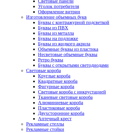
Световые панели
Уголок потребителя
Оформление витрин
Изготовление объемных букв
Буквы с контражурной подсветкой
Буквы из ПВХ
Буквы из металла
Буквы на подложке
Буквы из жидкого акрила
Объемные буквы из пластика
Несветовые объемные буквы
Ретро буквы
Буквы с открытыми светодиодами
Световые короба
Круглые короба
Квадратные короба
Фигурные короба
Световые короба с инкрустацией
Тканевые световые короба
Алюминиевые короба
Пластиковые короба
Двухсторонние короба
Аптечный крест
Рекламные стеллы
Рекламные стойки