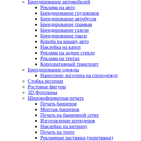
Брендирование автомобилей
Реклама на авто
Брендирование грузовиков
Брендирование автобусов
Брендирование трамвая
Брендирование газели
Брендирование такси
Короба на крышу авто
Наклейка на капот
Реклама на заднее стекло
Реклама на тентах
Корпоративный транспорт
Брендирование одежды
Нанесение логотипа на спецодежду
Стойка ресепшн
Ростовые фигуры
3D Фотозоны
Широкоформатная печать
Печать баннеров
Монтаж баннеров
Печать на баннерной сетке
Изготовление штендеров
Наклейки на витрину
Печать на тенте
Рекламные растяжки (перетяжки)