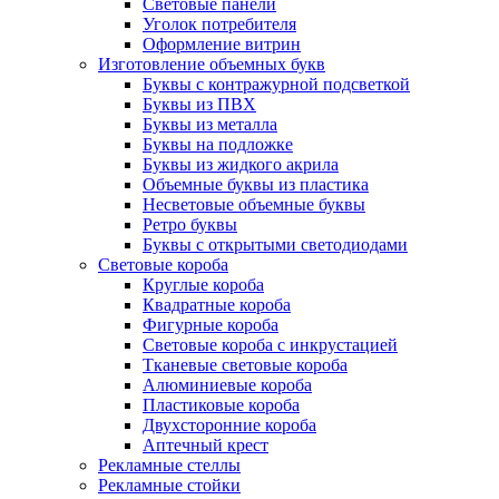
Световые панели
Уголок потребителя
Оформление витрин
Изготовление объемных букв
Буквы с контражурной подсветкой
Буквы из ПВХ
Буквы из металла
Буквы на подложке
Буквы из жидкого акрила
Объемные буквы из пластика
Несветовые объемные буквы
Ретро буквы
Буквы с открытыми светодиодами
Световые короба
Круглые короба
Квадратные короба
Фигурные короба
Световые короба с инкрустацией
Тканевые световые короба
Алюминиевые короба
Пластиковые короба
Двухсторонние короба
Аптечный крест
Рекламные стеллы
Рекламные стойки