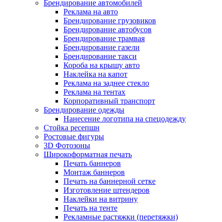
Брендирование автомобилей
Реклама на авто
Брендирование грузовиков
Брендирование автобусов
Брендирование трамвая
Брендирование газели
Брендирование такси
Короба на крышу авто
Наклейка на капот
Реклама на заднее стекло
Реклама на тентах
Корпоративный транспорт
Брендирование одежды
Нанесение логотипа на спецодежду
Стойка ресепшн
Ростовые фигуры
3D Фотозоны
Широкоформатная печать
Печать баннеров
Монтаж баннеров
Печать на баннерной сетке
Изготовление штендеров
Наклейки на витрину
Печать на тенте
Рекламные растяжки (перетяжки)