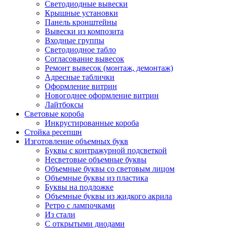
Светодиодные вывески
Крышные установки
Панель кронштейны
Вывески из композита
Входные группы
Светодиодное табло
Согласование вывесок
Ремонт вывесок (монтаж, демонтаж)
Адресные таблички
Оформление витрин
Новогоднее оформление витрин
Лайтбоксы
Световые короба
Инкрустированные короба
Стойка ресепшн
Изготовление объемных букв
Буквы с контражурной подсветкой
Несветовые объемные буквы
Объемные буквы со световым лицом
Объемные буквы из пластика
Буквы на подложке
Объемные буквы из жидкого акрила
Ретро с лампочками
Из стали
С открытыми диодами