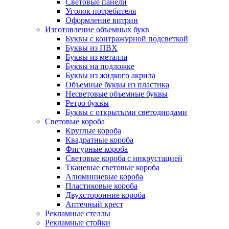
Световые панели
Уголок потребителя
Оформление витрин
Изготовление объемных букв
Буквы с контражурной подсветкой
Буквы из ПВХ
Буквы из металла
Буквы на подложке
Буквы из жидкого акрила
Объемные буквы из пластика
Несветовые объемные буквы
Ретро буквы
Буквы с открытыми светодиодами
Световые короба
Круглые короба
Квадратные короба
Фигурные короба
Световые короба с инкрустацией
Тканевые световые короба
Алюминиевые короба
Пластиковые короба
Двухсторонние короба
Аптечный крест
Рекламные стеллы
Рекламные стойки