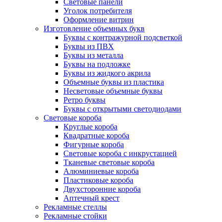
Световые панели
Уголок потребителя
Оформление витрин
Изготовление объемных букв
Буквы с контражурной подсветкой
Буквы из ПВХ
Буквы из металла
Буквы на подложке
Буквы из жидкого акрила
Объемные буквы из пластика
Несветовые объемные буквы
Ретро буквы
Буквы с открытыми светодиодами
Световые короба
Круглые короба
Квадратные короба
Фигурные короба
Световые короба с инкрустацией
Тканевые световые короба
Алюминиевые короба
Пластиковые короба
Двухсторонние короба
Аптечный крест
Рекламные стеллы
Рекламные стойки