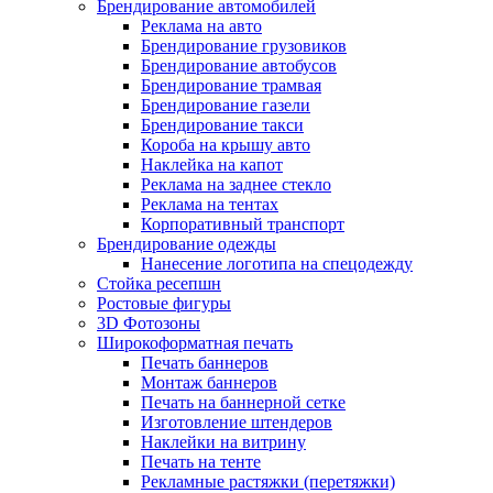
Брендирование автомобилей
Реклама на авто
Брендирование грузовиков
Брендирование автобусов
Брендирование трамвая
Брендирование газели
Брендирование такси
Короба на крышу авто
Наклейка на капот
Реклама на заднее стекло
Реклама на тентах
Корпоративный транспорт
Брендирование одежды
Нанесение логотипа на спецодежду
Стойка ресепшн
Ростовые фигуры
3D Фотозоны
Широкоформатная печать
Печать баннеров
Монтаж баннеров
Печать на баннерной сетке
Изготовление штендеров
Наклейки на витрину
Печать на тенте
Рекламные растяжки (перетяжки)