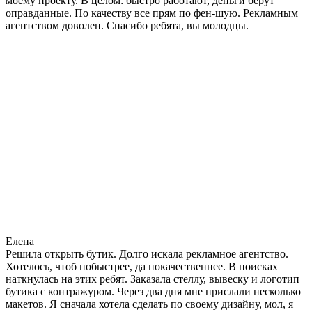
моему проекту. В целом: быстро работают, деньги берут
оправданные. По качеству все прям по фен-шую. Рекламным
агентством доволен. Спасибо ребята, вы молодцы.
Елена
Решила открыть бутик. Долго искала рекламное агентство.
Хотелось, чтоб побыстрее, да покачественнее. В поисках
наткнулась на этих ребят. Заказала стеллу, вывеску и логотип
бутика с контражуром. Через два дня мне прислали несколько
макетов. Я сначала хотела сделать по своему дизайну, мол, я