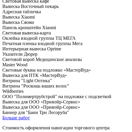
Световая вывеска кафе
Вывеска Восточный пекарь
Адресная табличка
Вывеска Xiaomi
Вывеска Сяоми
Панель кронштейн Xiaomi
Световая вывеска-карта
Оклейка входной группы ТЦ МЕГА
Печатная пленка входной группы Мега
Интерьерная вывеска Oprime
Указатели Дюрер
Световой короб Медицинские анализы
Master Wood
Световые буквы на подложке «МастерВуд»
Вывеска для ПТК «МастерВуд»
Витрина "Light Оптика"
Витрина "Роскошь ваших волос"
Wildberries
ООО "Полимертрубстрой" на подложке с подсветкой
Вывеска для ООО «Примэйр-Сервис»
Вывеска для ООО «Примэйр-Сервис»
Баннер для "Бани Три Лесоруба"
Больше работ
Стоимость оформления навигации торгового центра