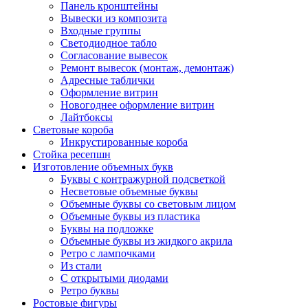
Панель кронштейны
Вывески из композита
Входные группы
Светодиодное табло
Согласование вывесок
Ремонт вывесок (монтаж, демонтаж)
Адресные таблички
Оформление витрин
Новогоднее оформление витрин
Лайтбоксы
Световые короба
Инкрустированные короба
Стойка ресепшн
Изготовление объемных букв
Буквы с контражурной подсветкой
Несветовые объемные буквы
Объемные буквы со световым лицом
Объемные буквы из пластика
Буквы на подложке
Объемные буквы из жидкого акрила
Ретро с лампочками
Из стали
С открытыми диодами
Ретро буквы
Ростовые фигуры