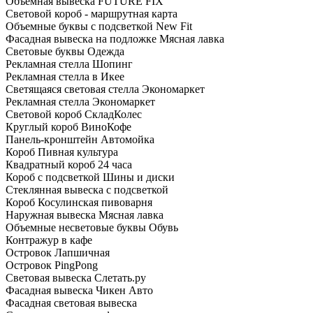
Объемная вывеска FUTURE FIX
Световой короб - маршрутная карта
Объемные буквы с подсветкой New Fit
Фасадная вывеска на подложке Мясная лавка
Световые буквы Одежда
Рекламная стелла Шопинг
Рекламная стелла в Икее
Светящаяся световая стелла Экономаркет
Рекламная стелла Экономаркет
Световой короб СкладКолес
Круглый короб ВиноКофе
Панель-кронштейн Автомойка
Короб Пивная культура
Квадратный короб 24 часа
Короб с подсветкой Шины и диски
Стеклянная вывеска с подсветкой
Короб Косулинская пивоварня
Наружная вывеска Мясная лавка
Объемные несветовые буквы Обувь
Контражур в кафе
Островок Лапшичная
Островок PingPong
Световая вывеска Слетать.ру
Фасадная вывеска Чикен Авто
Фасадная световая вывеска