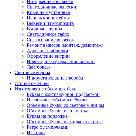
Интерьерные вывески
Светодиодные вывески
Крышные установки
Панель кронштейны
Вывески из композита
Входные группы
Светодиодное табло
Согласование вывесок
Ремонт вывесок (монтаж, демонтаж)
Адресные таблички
Оформление витрин
Новогоднее оформление витрин
Лайтбоксы
Световые короба
Инкрустированные короба
Стойка ресепшн
Изготовление объемных букв
Буквы с контражурной подсветкой
Несветовые объемные буквы
Объемные буквы со световым лицом
Объемные буквы из пластика
Буквы на подложке
Объемные буквы из жидкого акрила
Ретро с лампочками
Из стали