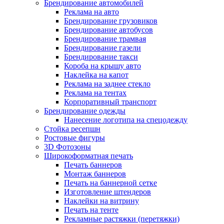
Брендирование автомобилей
Реклама на авто
Брендирование грузовиков
Брендирование автобусов
Брендирование трамвая
Брендирование газели
Брендирование такси
Короба на крышу авто
Наклейка на капот
Реклама на заднее стекло
Реклама на тентах
Корпоративный транспорт
Брендирование одежды
Нанесение логотипа на спецодежду
Стойка ресепшн
Ростовые фигуры
3D Фотозоны
Широкоформатная печать
Печать баннеров
Монтаж баннеров
Печать на баннерной сетке
Изготовление штендеров
Наклейки на витрину
Печать на тенте
Рекламные растяжки (перетяжки)