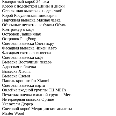
Квадратный короб 24 часа
Короб с подсветкой Шины и диски
Стеклянная вывеска с подсветкой
Короб Косулинская пивоварня
Наружная вывеска Мясная лавка
Объемные несветовые буквы Обувь
Контражур в кафе
Островок Лапшичная
Островок PingPong
Световая вывеска Слетать.ру
Фасадная вывеска Чикен Авто
Фасадная световая вывеска
Световая вывеска кафе
Вывеска Восточный пекарь
Адресная табличка
Вывеска Xiaomi
Вывеска Сяоми
Панель кронштейн Xiaomi
Световая вывеска-карта
Оклейка входной группы ТЦ МЕГА
Печатная пленка входной группы Мега
Интерьерная вывеска Oprime
Указатели Дюрер
Световой короб Медицинские анализы
Master Wood