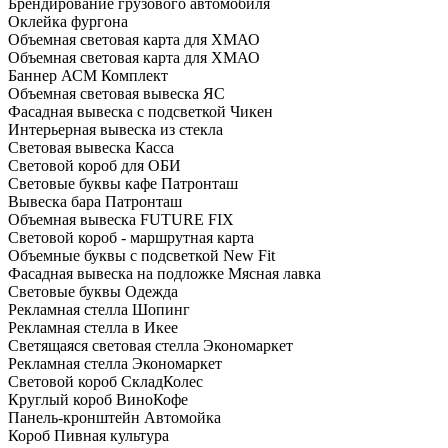
Брендирование грузового автомобиля
Оклейка фургона
Объемная световая карта для ХМАО
Объемная световая карта для ХМАО
Баннер АСМ Комплект
Объемная световая вывеска ЯС
Фасадная вывеска с подсветкой Чикен
Интерьерная вывеска из стекла
Световая вывеска Касса
Световой короб для ОБИ
Световые буквы кафе Патронташ
Вывеска бара Патронташ
Объемная вывеска FUTURE FIX
Световой короб - маршрутная карта
Объемные буквы с подсветкой New Fit
Фасадная вывеска на подложке Мясная лавка
Световые буквы Одежда
Рекламная стелла Шопинг
Рекламная стелла в Икее
Светящаяся световая стелла Экономаркет
Рекламная стелла Экономаркет
Световой короб СкладКолес
Круглый короб ВиноКофе
Панель-кронштейн Автомойка
Короб Пивная культура