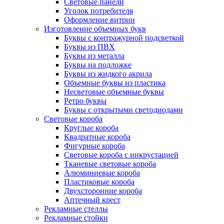
Световые панели
Уголок потребителя
Оформление витрин
Изготовление объемных букв
Буквы с контражурной подсветкой
Буквы из ПВХ
Буквы из металла
Буквы на подложке
Буквы из жидкого акрила
Объемные буквы из пластика
Несветовые объемные буквы
Ретро буквы
Буквы с открытыми светодиодами
Световые короба
Круглые короба
Квадратные короба
Фигурные короба
Световые короба с инкрустацией
Тканевые световые короба
Алюминиевые короба
Пластиковые короба
Двухсторонние короба
Аптечный крест
Рекламные стеллы
Рекламные стойки