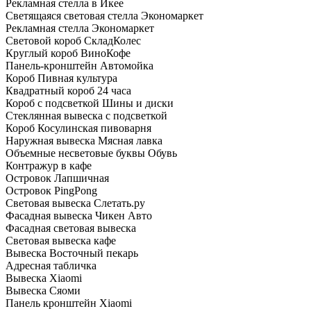
Рекламная стелла в Икее
Светящаяся световая стелла Экономаркет
Рекламная стелла Экономаркет
Световой короб СкладКолес
Круглый короб ВиноКофе
Панель-кронштейн Автомойка
Короб Пивная культура
Квадратный короб 24 часа
Короб с подсветкой Шины и диски
Стеклянная вывеска с подсветкой
Короб Косулинская пивоварня
Наружная вывеска Мясная лавка
Объемные несветовые буквы Обувь
Контражур в кафе
Островок Лапшичная
Островок PingPong
Световая вывеска Слетать.ру
Фасадная вывеска Чикен Авто
Фасадная световая вывеска
Световая вывеска кафе
Вывеска Восточный пекарь
Адресная табличка
Вывеска Xiaomi
Вывеска Сяоми
Панель кронштейн Xiaomi