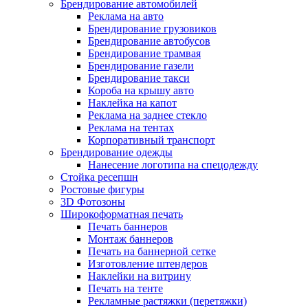
Брендирование автомобилей
Реклама на авто
Брендирование грузовиков
Брендирование автобусов
Брендирование трамвая
Брендирование газели
Брендирование такси
Короба на крышу авто
Наклейка на капот
Реклама на заднее стекло
Реклама на тентах
Корпоративный транспорт
Брендирование одежды
Нанесение логотипа на спецодежду
Стойка ресепшн
Ростовые фигуры
3D Фотозоны
Широкоформатная печать
Печать баннеров
Монтаж баннеров
Печать на баннерной сетке
Изготовление штендеров
Наклейки на витрину
Печать на тенте
Рекламные растяжки (перетяжки)