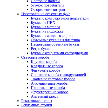
Световые панели
Уголок потребителя
Оформление витрин
Изготовление объемных букв
Буквы с контражурной подсветкой
Буквы из ПВХ
Буквы из металла
Буквы на подложке
Буквы из жидкого акрила
Объемные буквы из пластика
Несветовые объемные буквы
Ретро буквы
Буквы с открытыми светодиодами
Световые короба
Круглые короба
Квадратные короба
Фигурные короба
Световые короба с инкрустацией
Тканевые световые короба
Алюминиевые короба
Пластиковые короба
Двухсторонние короба
Аптечный крест
Рекламные стеллы
Рекламные стойки