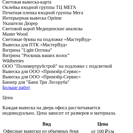
Световая вывеска-карта
Оклейка входной группы ТЦ МЕГА
Печатная пленка входной группы Мега
Интерьерная вывеска Oprime
Указатели Дюрер
Световой короб Медицинские анализы
Master Wood
Световые буквы на подложке «МастерВуд»
Вывеска для ПТК «МастерВуд»
Витрина "Light Оптика"
Витрина "Роскошь ваших волос"
Wildberries
ООО "Полимертрубстрой" на подложке с подсветкой
Вывеска для ООО «Примэйр-Сервис»
Вывеска для ООО «Примэйр-Сервис»
Баннер для "Бани Три Лесоруба"
Больше работ
Цена
Каждая вывеска на дверь офиса рассчитывается
индивидуально. Цена зависит от размеров и материала.
Вид
Цена
Офисные вывески из объемных букв
от 100 ₽/см