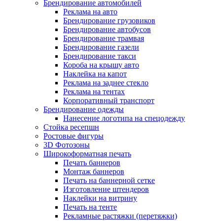
Брендирование автомобилей
Реклама на авто
Брендирование грузовиков
Брендирование автобусов
Брендирование трамвая
Брендирование газели
Брендирование такси
Короба на крышу авто
Наклейка на капот
Реклама на заднее стекло
Реклама на тентах
Корпоративный транспорт
Брендирование одежды
Нанесение логотипа на спецодежду
Стойка ресепшн
Ростовые фигуры
3D Фотозоны
Широкоформатная печать
Печать баннеров
Монтаж баннеров
Печать на баннерной сетке
Изготовление штендеров
Наклейки на витрину
Печать на тенте
Рекламные растяжки (перетяжки)