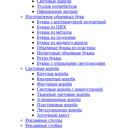
Световые панели
Уголок потребителя
Оформление витрин
Изготовление объемных букв
Буквы с контражурной подсветкой
Буквы из ПВХ
Буквы из металла
Буквы на подложке
Буквы из жидкого акрила
Объемные буквы из пластика
Несветовые объемные буквы
Ретро буквы
Буквы с открытыми светодиодами
Световые короба
Круглые короба
Квадратные короба
Фигурные короба
Световые короба с инкрустацией
Тканевые световые короба
Алюминиевые короба
Пластиковые короба
Двухсторонние короба
Аптечный крест
Рекламные стеллы
Рекламные стойки