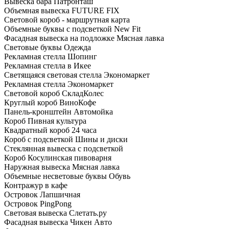
Вывеска бара Патронташ
Объемная вывеска FUTURE FIX
Световой короб - маршрутная карта
Объемные буквы с подсветкой New Fit
Фасадная вывеска на подложке Мясная лавка
Световые буквы Одежда
Рекламная стелла Шопинг
Рекламная стелла в Икее
Светящаяся световая стелла Экономаркет
Рекламная стелла Экономаркет
Световой короб СкладКолес
Круглый короб ВиноКофе
Панель-кронштейн Автомойка
Короб Пивная культура
Квадратный короб 24 часа
Короб с подсветкой Шины и диски
Стеклянная вывеска с подсветкой
Короб Косулинская пивоварня
Наружная вывеска Мясная лавка
Объемные несветовые буквы Обувь
Контражур в кафе
Островок Лапшичная
Островок PingPong
Световая вывеска Слетать.ру
Фасадная вывеска Чикен Авто