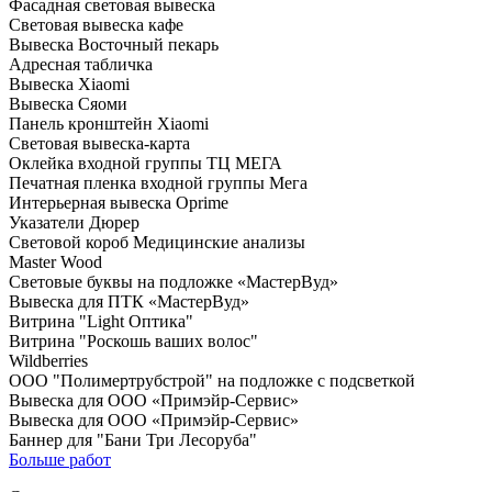
Фасадная световая вывеска
Световая вывеска кафе
Вывеска Восточный пекарь
Адресная табличка
Вывеска Xiaomi
Вывеска Сяоми
Панель кронштейн Xiaomi
Световая вывеска-карта
Оклейка входной группы ТЦ МЕГА
Печатная пленка входной группы Мега
Интерьерная вывеска Oprime
Указатели Дюрер
Световой короб Медицинские анализы
Master Wood
Световые буквы на подложке «МастерВуд»
Вывеска для ПТК «МастерВуд»
Витрина "Light Оптика"
Витрина "Роскошь ваших волос"
Wildberries
ООО "Полимертрубстрой" на подложке с подсветкой
Вывеска для ООО «Примэйр-Сервис»
Вывеска для ООО «Примэйр-Сервис»
Баннер для "Бани Три Лесоруба"
Больше работ