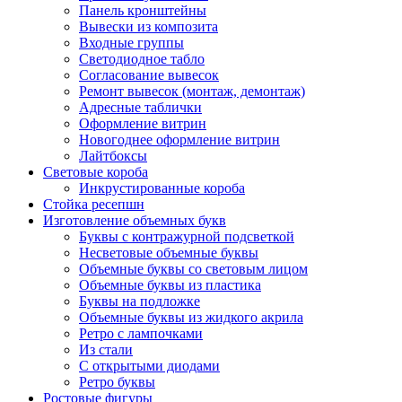
Панель кронштейны
Вывески из композита
Входные группы
Светодиодное табло
Согласование вывесок
Ремонт вывесок (монтаж, демонтаж)
Адресные таблички
Оформление витрин
Новогоднее оформление витрин
Лайтбоксы
Световые короба
Инкрустированные короба
Стойка ресепшн
Изготовление объемных букв
Буквы с контражурной подсветкой
Несветовые объемные буквы
Объемные буквы со световым лицом
Объемные буквы из пластика
Буквы на подложке
Объемные буквы из жидкого акрила
Ретро с лампочками
Из стали
С открытыми диодами
Ретро буквы
Ростовые фигуры