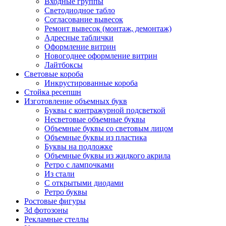
Входные группы
Светодиодное табло
Согласование вывесок
Ремонт вывесок (монтаж, демонтаж)
Адресные таблички
Оформление витрин
Новогоднее оформление витрин
Лайтбоксы
Световые короба
Инкрустированные короба
Стойка ресепшн
Изготовление объемных букв
Буквы с контражурной подсветкой
Несветовые объемные буквы
Объемные буквы со световым лицом
Объемные буквы из пластика
Буквы на подложке
Объемные буквы из жидкого акрила
Ретро с лампочками
Из стали
С открытыми диодами
Ретро буквы
Ростовые фигуры
3d фотозоны
Рекламные стеллы