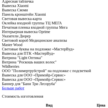
Адресная табличка
Вывеска Xiaomi
Вывеска Сяоми
Панель кронштейн Xiaomi
Световая вывеска-карта
Оклейка входной группы ТЦ МЕГА
Печатная пленка входной группы Мега
Интерьерная вывеска Oprime
Указатели Дюрер
Световой короб Медицинские анализы
Master Wood
Световые буквы на подложке «МастерВуд»
Вывеска для ПТК «МастерВуд»
Витрина "Light Оптика"
Витрина "Роскошь ваших волос"
Wildberries
ООО "Полимертрубстрой" на подложке с подсветкой
Вывеска для ООО «Примэйр-Сервис»
Вывеска для ООО «Примэйр-Сервис»
Баннер для "Бани Три Лесоруба"
Больше работ
Стоимость изготовления
Вид
Цена