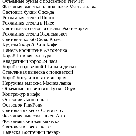
Объемные буквы с подсветкой New Fit
Фасадная вывеска на подложке Мясная лавка
Световые буквы Одежда
Рекламная стелла Шопинг
Рекламная стелла в Икее
Светящаяся световая стелла Экономаркет
Рекламная стелла Экономаркет
Световой короб СкладКолес
Круглый короб ВиноКофе
Панель-кронштейн Автомойка
Короб Пивная культура
Квадратный короб 24 часа
Короб с подсветкой Шины и диски
Стеклянная вывеска с подсветкой
Короб Косулинская пивоварня
Наружная вывеска Мясная лавка
Объемные несветовые буквы Обувь
Контражур в кафе
Островок Лапшичная
Островок PingPong
Световая вывеска Слетать.ру
Фасадная вывеска Чикен Авто
Фасадная световая вывеска
Световая вывеска кафе
Вывеска Восточный пекарь