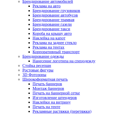
Брендирование автомобилей
Реклама на авто
Брендирование грузовиков
Брендирование автобусов
Брендирование трамвая
Брендирование газели
Брендирование такси
Короба на крышу авто
Наклейка на капот
Реклама на заднее стекло
Реклама на тентах
Корпоративный транспорт
Брендирование одежды
Нанесение логотипа на спецодежду
Стойка ресепшн
Ростовые фигуры
3D Фотозоны
Широкоформатная печать
Печать баннеров
Монтаж баннеров
Печать на баннерной сетке
Изготовление штендеров
Наклейки на витрину
Печать на тенте
Рекламные растяжки (перетяжки)