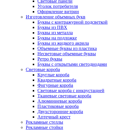
Световые панели
Уголок потребителя
Оформление витрин
Изготовление объемных букв
Буквы с контражурной подсветкой
Буквы из ПВХ
Буквы из металла
Буквы на подложке
Буквы из жидкого акрила
Объемные буквы из пластика
Несветовые объемные буквы
Ретро буквы
Буквы с открытыми светодиодами
Световые короба
Круглые короба
Квадратные короба
Фигурные короба
Световые короба с инкрустацией
Тканевые световые короба
Алюминиевые короба
Пластиковые короба
Двухсторонние короба
Аптечный крест
Рекламные стеллы
Рекламные стойки