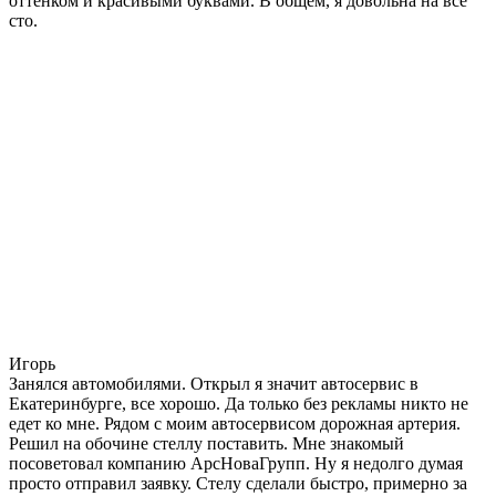
оттенком и красивыми буквами. В общем, я довольна на все
сто.
Игорь
Занялся автомобилями. Открыл я значит автосервис в
Екатеринбурге, все хорошо. Да только без рекламы никто не
едет ко мне. Рядом с моим автосервисом дорожная артерия.
Решил на обочине стеллу поставить. Мне знакомый
посоветовал компанию АрсНоваГрупп. Ну я недолго думая
просто отправил заявку. Стелу сделали быстро, примерно за