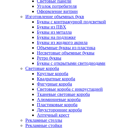
Световые панели
Уголок потребителя
Оформление витрин
Изготовление объемных букв
Буквы с контражурной подсветкой
Буквы из ПВХ
Буквы из металла
Буквы на подложке
Буквы из жидкого акрила
Объемные буквы из пластика
Несветовые объемные буквы
Ретро буквы
Буквы с открытыми светодиодами
Световые короба
Круглые короба
Квадратные короба
Фигурные короба
Световые короба с инкрустацией
Тканевые световые короба
Алюминиевые короба
Пластиковые короба
Двухсторонние короба
Аптечный крест
Рекламные стеллы
Рекламные стойки