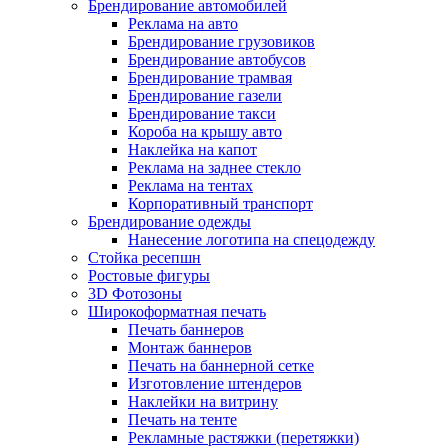
Брендирование автомобилей
Реклама на авто
Брендирование грузовиков
Брендирование автобусов
Брендирование трамвая
Брендирование газели
Брендирование такси
Короба на крышу авто
Наклейка на капот
Реклама на заднее стекло
Реклама на тентах
Корпоративный транспорт
Брендирование одежды
Нанесение логотипа на спецодежду
Стойка ресепшн
Ростовые фигуры
3D Фотозоны
Широкоформатная печать
Печать баннеров
Монтаж баннеров
Печать на баннерной сетке
Изготовление штендеров
Наклейки на витрину
Печать на тенте
Рекламные растяжки (перетяжки)